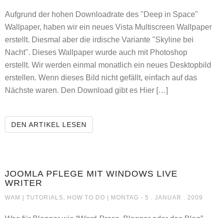
Aufgrund der hohen Downloadrate des "Deep in Space"
Wallpaper, haben wir ein neues Vista Multiscreen Wallpaper
erstellt. Diesmal aber die irdische Variante "Skyline bei
Nacht". Dieses Wallpaper wurde auch mit Photoshop
erstellt. Wir werden einmal monatlich ein neues Desktopbild
erstellen. Wenn dieses Bild nicht gefällt, einfach auf das
Nächste waren. Den Download gibt es Hier […]
WALLPAPER SKYLINE
DEN ARTIKEL LESEN
JOOMLA PFLEGE MIT WINDOWS LIVE
WRITER
JOOMLA PFLEGE MIT WINDOWS LI
WAM |
TUTORIALS, HOW TO DO
| MONTAG - 5 . JANUAR . 2009