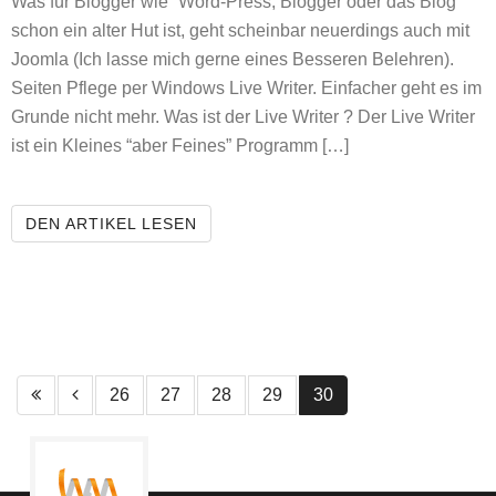
Was für Blogger wie “Word-Press, Blogger oder das Blog”
schon ein alter Hut ist, geht scheinbar neuerdings auch mit
Joomla (Ich lasse mich gerne eines Besseren Belehren).
Seiten Pflege per Windows Live Writer. Einfacher geht es im
Grunde nicht mehr. Was ist der Live Writer ? Der Live Writer
ist ein Kleines “aber Feines” Programm […]
JOOMLA PFLEGE MIT WINDOWS LI
DEN ARTIKEL LESEN
Erste Seite
1 Seite Zurück
26
27
28
29
30