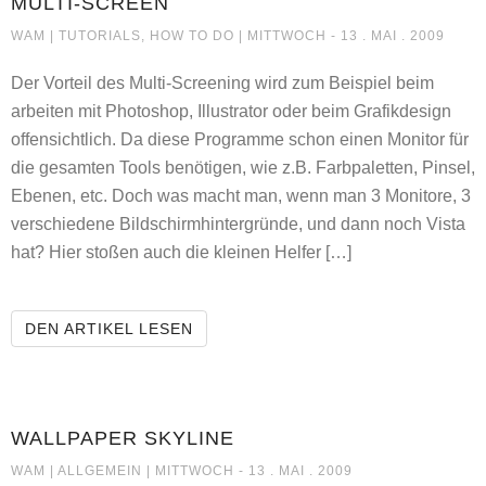
MULTI-SCREEN
MULTI-SCREEN
WAM |
TUTORIALS, HOW TO DO
| MITTWOCH - 13 . MAI . 2009
Der Vorteil des Multi-Screening wird zum Beispiel beim
arbeiten mit Photoshop, Illustrator oder beim Grafikdesign
offensichtlich. Da diese Programme schon einen Monitor für
die gesamten Tools benötigen, wie z.B. Farbpaletten, Pinsel,
Ebenen, etc. Doch was macht man, wenn man 3 Monitore, 3
verschiedene Bildschirmhintergründe, und dann noch Vista
hat? Hier stoßen auch die kleinen Helfer […]
MULTI-SCREEN
DEN ARTIKEL LESEN
WALLPAPER SKYLINE
WALLPAPER SKYLINE
WAM |
ALLGEMEIN
| MITTWOCH - 13 . MAI . 2009