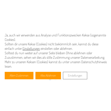
Ja, auch wir verwenden aus Analyse und Funktionszwecken Kekse (sogenannte
Cookies).
Sollten dir unsere Kekse (Cookies) nicht bekömmlcih sein, kannst du diese
einfach unter
Einstellungen
einstellen oder ablehnen.
Solltest du nun weiter auf unserer Seite bleiben Ohne ablehnen oder
Zuzustimmen, sehen wir dies als stille Zustimmung unserer Datenverarbeitung.
Mehr zu unseren Keksen (Cookies) kannst du unter unseren
Datenschutzhinweis
lesen.
Allem Zustimmen
Alles Ablehnen
Einstellungen
Think
Think
Think Wam
Think
Think
Think Wam
Think
Think
Think Wam