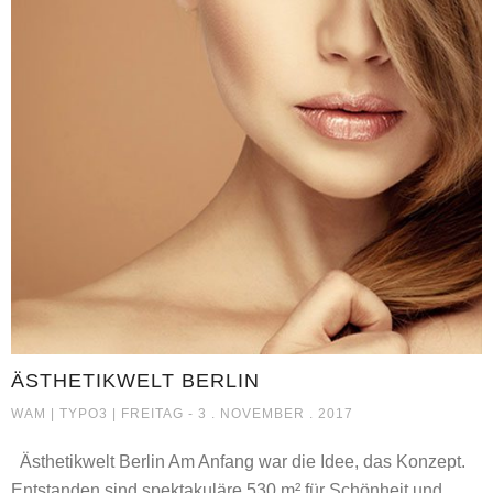
ÄSTHETIKWELT BERLIN
ÄSTHETIKWELT BERLIN
WAM |
TYPO3
| FREITAG - 3 . NOVEMBER . 2017
Ästhetikwelt Berlin Am Anfang war die Idee, das Konzept.
Entstanden sind spektakuläre 530 m² für Schönheit und