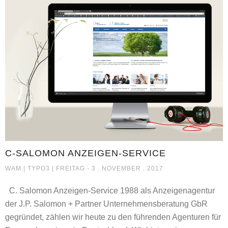
C-SALOMON ANZEIGEN-SERVICE
C-SALOMON ANZEIGEN-SERVICE
WAM |
TYPO3
| FREITAG - 3 . NOVEMBER . 2017
C. Salomon Anzeigen-Service 1988 als Anzeigenagentur
der J.P. Salomon + Partner Unternehmensberatung GbR
gegründet, zählen wir heute zu den führenden Agenturen für