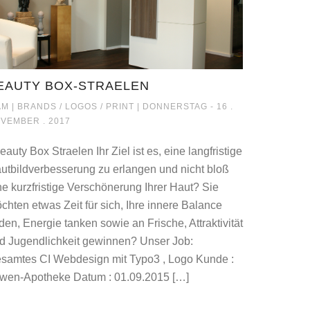
EAUTY BOX-STRAELEN
BEAUTY BOX-STRAELEN
M |
BRANDS / LOGOS / PRINT
| DONNERSTAG - 16 .
VEMBER . 2017
auty Box Straelen Ihr Ziel ist es, eine langfristige
utbildverbesserung zu erlangen und nicht bloß
ne kurzfristige Verschönerung Ihrer Haut? Sie
chten etwas Zeit für sich, Ihre innere Balance
nden, Energie tanken sowie an Frische, Attraktivität
d Jugendlichkeit gewinnen? Unser Job:
DE
samtes CI Webdesign mit Typo3 , Logo Kunde :
wen-Apotheke Datum : 01.09.2015 […]