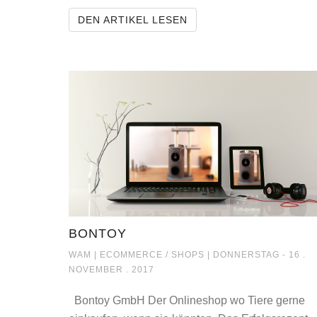
GALERIE STOCKHAUSE
DEN ARTIKEL LESEN
BONTOY
BONTOY
WAM |
ECOMMERCE / SHOPS
| DONNERSTAG - 16 .
NOVEMBER . 2017
Bontoy GmbH Der Onlineshop wo Tiere gerne