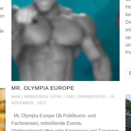
He
ne
ko
men
De
wi
de
sp
-
un
Pr
MR. OLYMPIA EUROPE
MR. OLYMPIA EUROPE
WAM |
WEBDESIGN / HTML / CMS
| DONNERSTAG - 16 .
NOVEMBER . 2017
Mr. Olympia Europe Ob Publikums- und
Fachmessen, mitreißende Events,
Weltmeisterschaften oder Kongresse und Tagungen