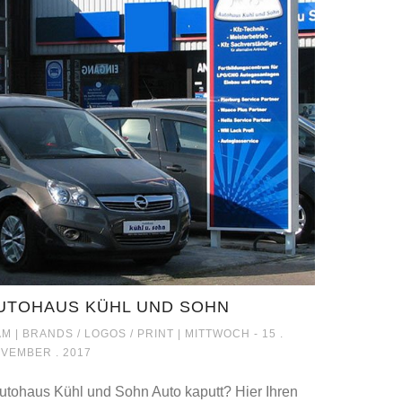
UTOHAUS KÜHL UND SOHN
AUTOHAUS KÜHL UND SOHN
M |
BRANDS / LOGOS / PRINT
| MITTWOCH - 15 .
VEMBER . 2017
tohaus Kühl und Sohn Auto kaputt? Hier Ihren