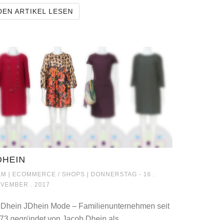
BEAUTY BOX-STRAELEN
DEN ARTIKEL LESEN
DE
DHEIN
JDHEIN
M |
ECOMMERCE / SHOPS
| DONNERSTAG - 16 .
VEMBER . 2017
Dhein JDhein Mode – Familienunternehmen seit
73 gegründet von Jacob Dhein als