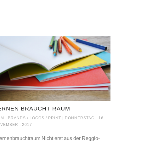
ERNEN BRAUCHT RAUM
LERNEN BRAUCHT RAUM
M |
BRANDS / LOGOS / PRINT
| DONNERSTAG - 16 .
VEMBER . 2017
rnenbrauchtraum Nicht erst aus der Reggio-