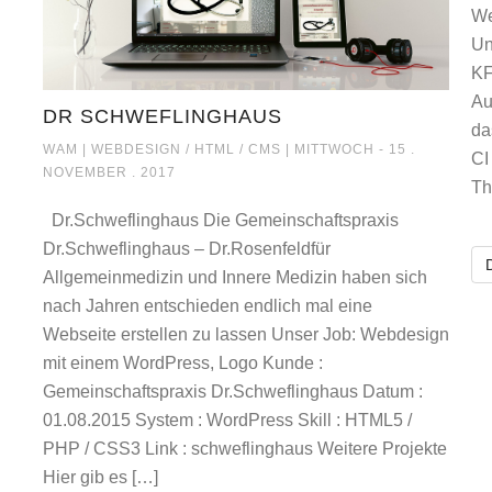
We
Un
ETINGBERATUNG
KF
Au
DR SCHWEFLINGHAUS
da
DR SCHWEFLINGHAUS
WAM |
WEBDESIGN / HTML / CMS
| MITTWOCH - 15 .
CI
NOVEMBER . 2017
Th
Dr.Schweflinghaus Die Gemeinschaftspraxis
Dr.Schweflinghaus – Dr.Rosenfeldfür
Allgemeinmedizin und Innere Medizin haben sich
nach Jahren entschieden endlich mal eine
Webseite erstellen zu lassen Unser Job: Webdesign
mit einem WordPress, Logo Kunde :
Gemeinschaftspraxis Dr.Schweflinghaus Datum :
01.08.2015 System : WordPress Skill : HTML5 /
PHP / CSS3 Link : schweflinghaus Weitere Projekte
Hier gib es […]