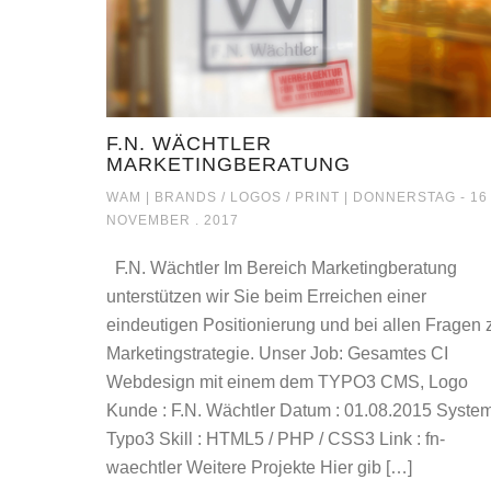
F.N. WÄCHTLER
MARKETINGBERATUNG
F.N. WÄCHTLER M
WAM |
BRANDS / LOGOS / PRINT
| DONNERSTAG - 16 
NOVEMBER . 2017
F.N. Wächtler Im Bereich Marketingberatung
unterstützen wir Sie beim Erreichen einer
eindeutigen Positionierung und bei allen Fragen 
Marketingstrategie. Unser Job: Gesamtes CI
Webdesign mit einem dem TYPO3 CMS, Logo
Kunde : F.N. Wächtler Datum : 01.08.2015 System
Typo3 Skill : HTML5 / PHP / CSS3 Link : fn-
waechtler Weitere Projekte Hier gib […]