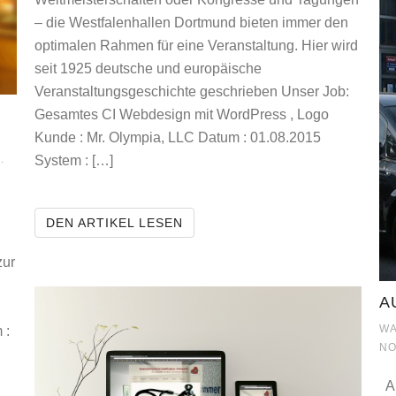
– die Westfalenhallen Dortmund bieten immer den
optimalen Rahmen für eine Veranstaltung. Hier wird
seit 1925 deutsche und europäische
Veranstaltungsgeschichte geschrieben Unser Job:
Gesamtes CI Webdesign mit WordPress , Logo
Kunde : Mr. Olympia, LLC Datum : 01.08.2015
ARKETINGBERATUNG
System : […]
.
MR. OLYMPIA EUROPE
DEN ARTIKEL LESEN
zur
A
WA
 :
NO
Au