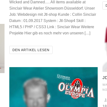
Wicked and Damned…. All items available at
N
Sinclair Wear Atelier Showroom Düsseldorf. Unser
Job: Webdesign mit Jtl-shop Kunde : Collin Sinclair
Datum : 01.09.2017 System : Jtl-Shop4 Skill :
HTML5 / PHP / CSS3 Link : Sinclair Wear Weitere
Projekte Hier gib es noch mehr von unseren […]
SINCLAIRWEAR DESIGNER MO
DEN ARTIKEL LESEN
J
WA
NO
J.
18