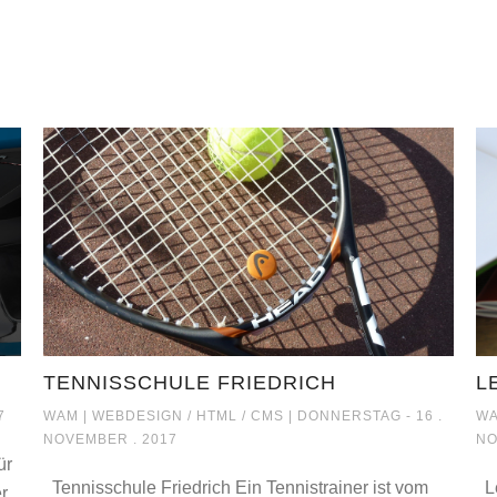
TENNISSCHULE FRIEDRICH
L
TENNISSCHULE FRIEDRICH
7
WAM |
WEBDESIGN / HTML / CMS
| DONNERSTAG - 16 .
WA
NOVEMBER . 2017
NO
ür
Tennisschule Friedrich Ein Tennistrainer ist vom
Le
r