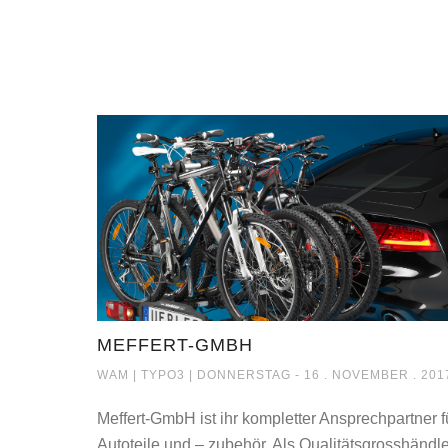
MEFFERT-GMBH
MEFFERT-GMBH
WAM |
TYPO3
| DONNERSTAG - 16 . NOVEMBER . 201
Meffert-GmbH ist ihr kompletter Ansprechpartner f
Autoteile und – zubehör. Als Qualitätsgrosshändle