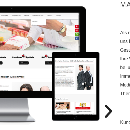
MA
Als 
uns 
Gesu
Ihre
bei 
Imme
Medi
Ther
Kund