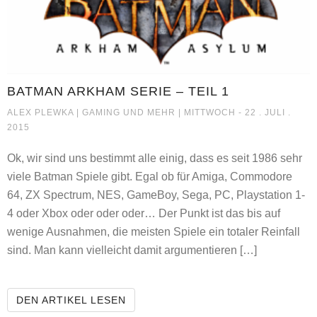
BATMAN ARKHAM SERIE – TEIL 1
BATMAN ARKHAM SERIE – TEI
ALEX PLEWKA |
GAMING UND MEHR
| MITTWOCH - 22 . JULI .
2015
Ok, wir sind uns bestimmt alle einig, dass es seit 1986 sehr
viele Batman Spiele gibt. Egal ob für Amiga, Commodore
64, ZX Spectrum, NES, GameBoy, Sega, PC, Playstation 1-
4 oder Xbox oder oder oder… Der Punkt ist das bis auf
wenige Ausnahmen, die meisten Spiele ein totaler Reinfall
sind. Man kann vielleicht damit argumentieren […]
BATMAN ARKHAM SERIE – TEIL 1
DEN ARTIKEL LESEN