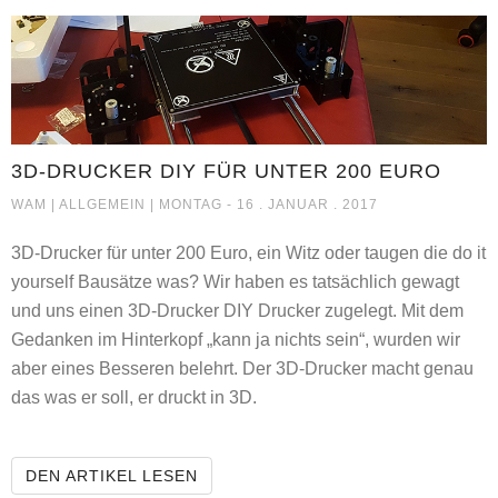
3D-DRUCKER DIY FÜR UNTER 200 EURO
3D-DRUCKER DIY FÜR UNTER 200 EURO
WAM |
ALLGEMEIN
| MONTAG - 16 . JANUAR . 2017
3D-Drucker für unter 200 Euro, ein Witz oder taugen die do it
yourself Bausätze was? Wir haben es tatsächlich gewagt
und uns einen 3D-Drucker DIY Drucker zugelegt. Mit dem
Gedanken im Hinterkopf „kann ja nichts sein“, wurden wir
aber eines Besseren belehrt. Der 3D-Drucker macht genau
das was er soll, er druckt in 3D.
3D-DRUCKER DIY FÜR UNTER 200 
DEN ARTIKEL LESEN