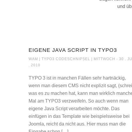
und üb
EIGENE JAVA SCRIPT IN TYPO3
EIGENE JAVA SCRIPT
WAM |
TYPO3 CODESCHNIPSEL
| MITTWOCH - 30 . J
. 2010
TYPO 3 ist in manchen Fällen sehr hartnäckig,
wenn man diesem CMS nicht explizit sagt, (schrei
was es zu machen hat, kann man wirklich manch
Mal am TYPO3 verzweifeln. So auch wenn man
eigene Java Script verarbeiten möchte. Das
einfügen in das Template wie beispielsweise bei
Joomla, reicht da nicht aus. Hier muss man die
Eingabe schon […]