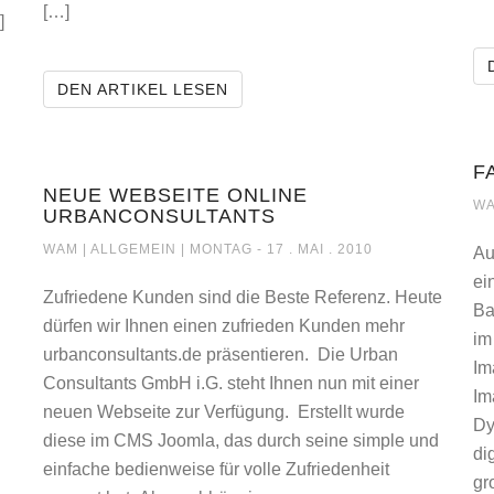
[…]
]
ZU GROSSE DATEIEN ONLINE
DEN ARTIKEL LESEN
F
NEUE WEBSEITE ONLINE
WA
URBANCONSULTANTS
NEUE WEBSEITE ONLINE URBANCONSULT
WAM |
ALLGEMEIN
| MONTAG - 17 . MAI . 2010
Au
ei
Zufriedene Kunden sind die Beste Referenz. Heute
Ba
dürfen wir Ihnen einen zufrieden Kunden mehr
im
urbanconsultants.de präsentieren. Die Urban
Im
Consultants GmbH i.G. steht Ihnen nun mit einer
Im
neuen Webseite zur Verfügung. Erstellt wurde
Dy
diese im CMS Joomla, das durch seine simple und
di
einfache bedienweise für volle Zufriedenheit
gr