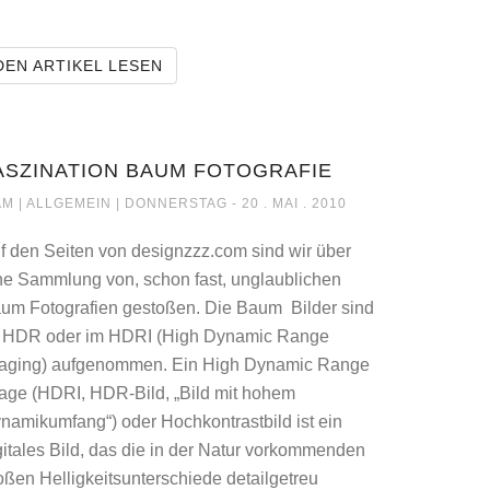
10 GUTE WEBMASTER UND DESIGNER 
DEN ARTIKEL LESEN
 KOMPRESSOREN HELFEN
ASZINATION BAUM FOTOGRAFIE
FASZINATION BAUM FOTOGRAFIE
M |
ALLGEMEIN
| DONNERSTAG - 20 . MAI . 2010
ANTS
f den Seiten von designzzz.com sind wir über
ne Sammlung von, schon fast, unglaublichen
um Fotografien gestoßen. Die Baum Bilder sind
 HDR oder im HDRI (High Dynamic Range
aging) aufgenommen. Ein High Dynamic Range
age (HDRI, HDR-Bild, „Bild mit hohem
namikumfang“) oder Hochkontrastbild ist ein
gitales Bild, das die in der Natur vorkommenden
oßen Helligkeitsunterschiede detailgetreu