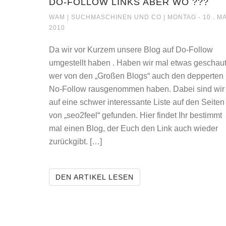
DO-FOLLOW LINKS ABER WO ???
DO-FOLLOW LINKS
WAM |
SUCHMASCHINEN UND CO
| MONTAG - 10 . MA
2010
Da wir vor Kurzem unsere Blog auf Do-Follow
umgestellt haben . Haben wir mal etwas geschau
wer von den „Großen Blogs“ auch den depperten
No-Follow rausgenommen haben. Dabei sind wir
auf eine schwer interessante Liste auf den Seiten
von „seo2feel“ gefunden. Hier findet Ihr bestimmt
mal einen Blog, der Euch den Link auch wieder
zurückgibt. […]
DO-FOLLOW LINKS ABE
DEN ARTIKEL LESEN