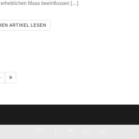
 erheblichen Maas beeinflussen […]
FEUER FÜR EURE WEBSEITEN ODER..
DEN ARTIKEL LESEN
MENÜ
1 Seite vor
Letzte Seite