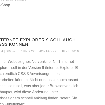
L-Shop.
NTERNET EXPLORER 9 SOLL AUCH
SS3 KÖNNEN.
EADER DATEN
INTERNET EXPLORER 9 SOLL AUCH CSS3 
M |
BROWSER UND CO
| MONTAG - 28 . JUNI . 2010
r für Webdesigner, Nervenkiller Nr. 1 Internet
plorer, soll in der Version 9 (Internet-Explorer 9)
ch endlich CSS 3 Anweisungen besser
rarbeiten können. Nicht nur dass er auch rasant
hnell sein soll, was aber jeder Browser von sich
hauptet, wird diese Änderung unter
bdesignern schnell anklang finden, sofern Sie
ch Funktioniert.