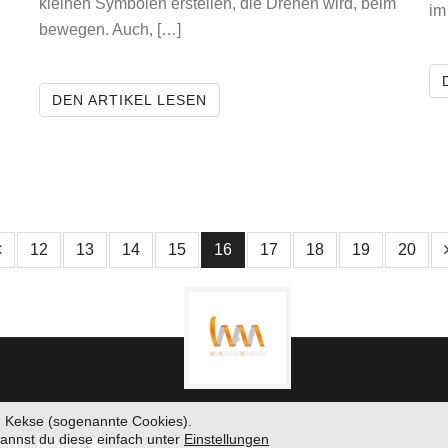
kleinen Symbolen erstellen, die Drehen wird, beim
im
bewegen. Auch, […]
DAS UNGLAUBLICHE ROLLING 
DEN ARTIKEL LESEN
e Seite
1 Seite Zurück
12
13
14
15
16
17
18
19
20
 Kekse (sogenannte Cookies).
kannst du diese einfach unter
Einstellungen
WITH MANY