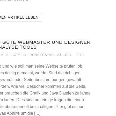
ADER DATEN
INTERNET EXPLORER 9 SOLL AUCH CS
DEN ARTIKEL LESEN
0 GUTE WEBMASTER UND DESIGNER
NALYSE TOOLS
REN HELFEN
10 GUTE WEBMASTER UND DESIGNER ANALYSE T
M |
ALLGEMEIN
| DONNERSTAG - 24 . JUNI . 2010
 und wie soll man seine Webseite prüfen, ob
les richtig gemacht, wurde. Sind die richtigen
ywords oder Seitenbeschreibungen gewählt
rden. Wie viel Besucher kommen auf die Seite,
er brauchen die Grafik und Java Dateien zu lange
m laden. Dies sind nur einige fragen die einen
itenbetreiber oft beschäftigen. Hier gibt es nun
was Abhilfe um die […]