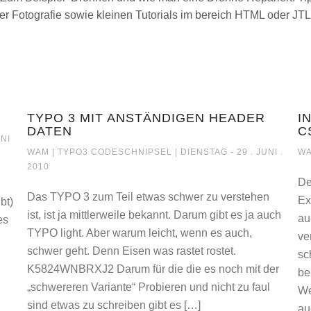
er Fotografie sowie kleinen Tutorials im bereich HTML oder JT
TYPO 3 MIT ANSTÄNDIGEN HEADER
I
DATEN
C
 IN TYPO3
UNI
TYPO 3 MIT ANSTÄNDIGEN H
WAM |
TYPO3 CODESCHNIPSEL
| DIENSTAG - 29 . JUNI .
WA
2010
De
Das TYPO 3 zum Teil etwas schwer zu verstehen
Ex
bt)
ist, ist ja mittlerweile bekannt. Darum gibt es ja auch
au
es
TYPO light. Aber warum leicht, wenn es auch,
ve
schwer geht. Denn Eisen was rastet rostet.
sc
K5824WNBRXJ2 Darum für die die es noch mit der
be
„schwereren Variante“ Probieren und nicht zu faul
We
sind etwas zu schreiben gibt es […]
au