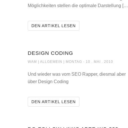
Möglichkeiten stellen die optimale Darstellung […
JOOMLA GOES MOBILE
DEN ARTIKEL LESEN
DESIGN CODING
DESIGN CODING
WAM |
ALLGEMEIN
| MONTAG - 10 . MAI . 2010
Und wieder was vom SEO Rapper, diesmal aber
über Design Coding
DESIGN CODING
DEN ARTIKEL LESEN