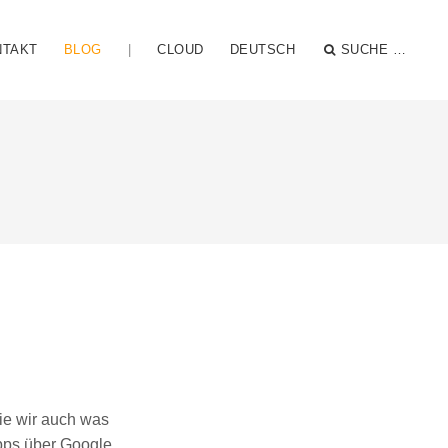
NTAKT
BLOG
|
CLOUD
DEUTSCH
SUCHE …
die wir auch was
pps über Google