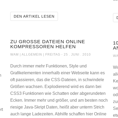
TYPO 3 MIT ANSTÄNDIGEN HE
DEN ARTIKEL LESEN
N TYPO3
ZU GROSSE DATEIEN ONLINE K
1
OMPRESSOREN HELFEN
A
LE
ZU GROSSE DATEIEN ONLINE KOMPRESSO
WAM |
ALLGEMEIN
| FREITAG - 25 . JUNI . 2010
WA
Durch immer mehr Funktionen, Style und
Wo
Grafikelementen innerhalb einer Webseite kann es
al
n
oft passieren, das die CSS-Dateien, in schwindele
Ke
Größen wachsen. Explodierend wird es dann bei
wo
CSS3 Funktionen wie Schatten oder abgerundeten
od
Ecken. Immer mehr und größer, und am besten noch
zu
riesige Java-Skript Daten, heißt aber unterm Strich
Se
rt
auch lange Ladezeiten. Abhilfe schaffen hier Online
et