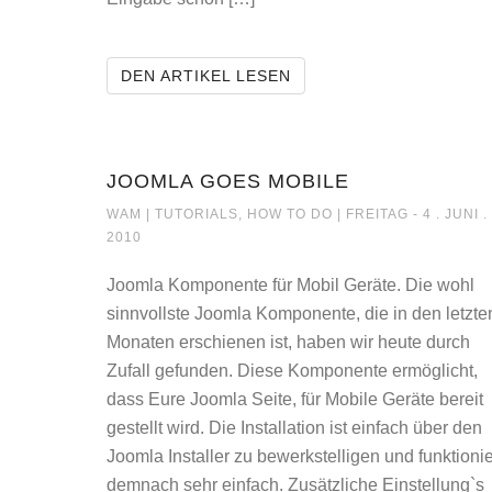
EIGENE JAVA SCRIPT I
DEN ARTIKEL LESEN
JOOMLA GOES MOBILE
JOOMLA GOES MOBI
WAM |
TUTORIALS, HOW TO DO
| FREITAG - 4 . JUNI .
2010
Joomla Komponente für Mobil Geräte. Die wohl
sinnvollste Joomla Komponente, die in den letzte
Monaten erschienen ist, haben wir heute durch
Zufall gefunden. Diese Komponente ermöglicht,
dass Eure Joomla Seite, für Mobile Geräte bereit
gestellt wird. Die Installation ist einfach über den
Joomla Installer zu bewerkstelligen und funktionie
demnach sehr einfach. Zusätzliche Einstellung`s