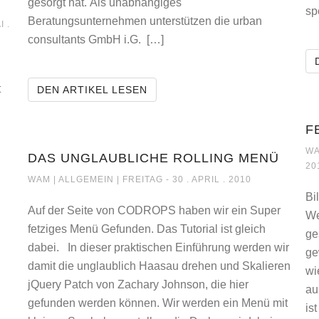
gesorgt hat. Als unabhängiges
sp
Beratungsunternehmen unterstützen die urban
 ABER WO ???
I .
consultants GmbH i.G. […]
t
NEUE WEBSEITE ONLINE URB
DEN ARTIKEL LESEN
F
WA
DAS UNGLAUBLICHE ROLLING MENÜ
20
DAS UNGLAUBLICHE ROLLING MENÜ
WAM |
ALLGEMEIN
| FREITAG - 30 . APRIL . 2010
Bi
Auf der Seite von CODROPS haben wir ein Super
We
fetziges Menü Gefunden. Das Tutorial ist gleich
ge
dabei. In dieser praktischen Einführung werden wir
R WO ???
ge
damit die unglaublich Haasau drehen und Skalieren
wi
jQuery Patch von Zachary Johnson, die hier
au
gefunden werden können. Wir werden ein Menü mit
is