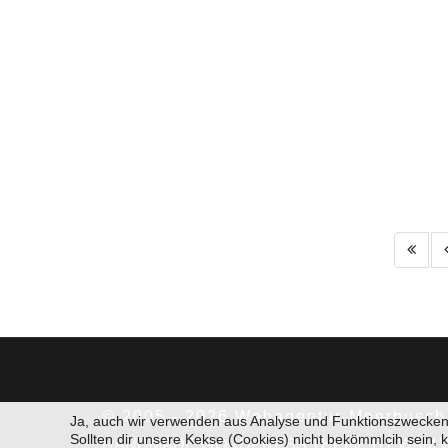
Erst
© 2005 - 2026 Webagentur-Meerbusch
Ja, auch wir verwenden aus Analyse und Funktionszwecken
Sollten dir unsere Kekse (Cookies) nicht bekömmlcih sein, 
HANDMADE WORDPRESS THEME BY WAM 