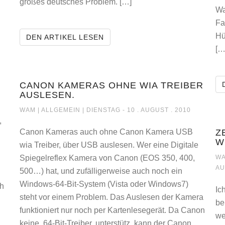
großes deutsches Problem. […]
Wa
IA-ICONS
Fa
Hü
5 EURO MEHR HARTZ-IV-DER 
DEN ARTIKEL LESEN
[…
CANON KAMERAS OHNE WIA TREIBER
VIEW DER HYPE ÜBER VORHANDENES
AUSLESEN.
CANON KAMERAS OHNE WIA TREIBER AUS
WAM |
ALLGEMEIN
| DIENSTAG - 10 . AUGUST . 2010
,
Canon Kameras auch ohne Canon Kamera USB
Z
W
wia Treiber, über USB auslesen. Wer eine Digitale
Spiegelreflex Kamera von Canon (EOS 350, 400,
WA
AU
500…) hat, und zufälligerweise auch noch ein
Windows-64-Bit-System (Vista oder Windows7)
ch
Ic
steht vor einem Problem. Das Auslesen der Kamera
be
funktioniert nur noch per Kartenlesegerät. Da Canon
we
keine, 64-Bit-Treiber, unterstütz, kann der Canon