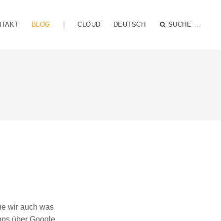
NTAKT
BLOG
|
CLOUD
DEUTSCH
SUCHE …
die wir auch was
pps über Google