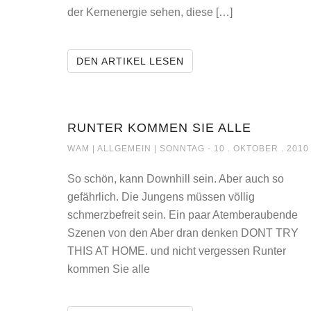
der Kernenergie sehen, diese […]
CASTOREN AM ZIEL, AB
DEN ARTIKEL LESEN
RUNTER KOMMEN SIE ALLE
RUNTER KOMMEN SIE ALLE
WAM |
ALLGEMEIN
| SONNTAG - 10 . OKTOBER . 2010
So schön, kann Downhill sein. Aber auch so
gefährlich. Die Jungens müssen völlig
schmerzbefreit sein. Ein paar Atemberaubende
Szenen von den Aber dran denken DONT TRY
THIS AT HOME. und nicht vergessen Runter
kommen Sie alle