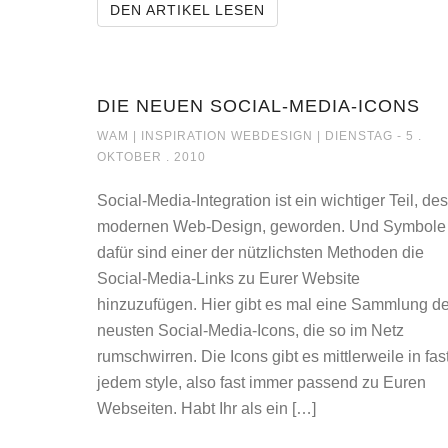
RUNTER KOMMEN SIE A
DEN ARTIKEL LESEN
DIE NEUEN SOCIAL-MEDIA-ICONS
DIE NEUEN SOCIAL
WAM |
INSPIRATION WEBDESIGN
| DIENSTAG - 5 .
OKTOBER . 2010
Social-Media-Integration ist ein wichtiger Teil, des
modernen Web-Design, geworden. Und Symbole
dafür sind einer der nützlichsten Methoden die
Social-Media-Links zu Eurer Website
hinzuzufügen. Hier gibt es mal eine Sammlung de
neusten Social-Media-Icons, die so im Netz
rumschwirren. Die Icons gibt es mittlerweile in fas
jedem style, also fast immer passend zu Euren
Webseiten. Habt Ihr als ein […]