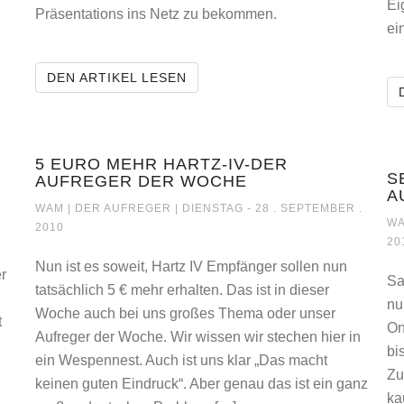
Ei
LLE
Präsentations ins Netz zu bekommen.
ei
SO SCHÖN KANN EIN ONLINESH
DEN ARTIKEL LESEN
-MEDIA-ICONS
5 EURO MEHR HARTZ-IV-DER
S
AUFREGER DER WOCHE
A
5 EURO MEHR HARTZ-IV-DER AUFRE
WAM |
DER AUFREGER
| DIENSTAG - 28 . SEPTEMBER .
WA
2010
20
Nun ist es soweit, Hartz IV Empfänger sollen nun
r
Sa
tatsächlich 5 € mehr erhalten. Das ist in dieser
nu
Woche auch bei uns großes Thema oder unser
t
On
Aufreger der Woche. Wir wissen wir stechen hier in
bi
ein Wespennest. Auch ist uns klar „Das macht
Zu
keinen guten Eindruck“. Aber genau das ist ein ganz
ka