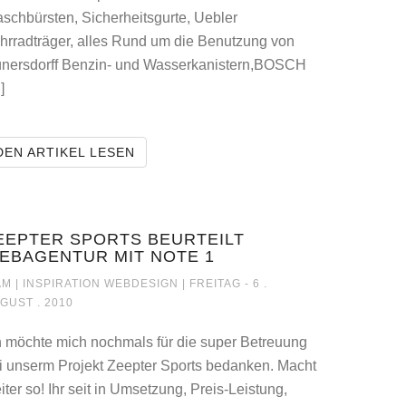
schbürsten, Sicherheitsgurte, Uebler
hrradträger, alles Rund um die Benutzung von
nersdorff Benzin- und Wasserkanistern,BOSCH
AUFREGER DER WOCHE
]
SEIT 40 JAHREN IM GESCHÄFT, NUN A
DEN ARTIKEL LESEN
LESEN.
EEPTER SPORTS BEURTEILT
EBAGENTUR MIT NOTE 1
ZEEPTER SPORTS BEURTEILT WEBAG
M |
INSPIRATION WEBDESIGN
| FREITAG - 6 .
GUST . 2010
h möchte mich nochmals für die super Betreuung
i unserm Projekt Zeepter Sports bedanken. Macht
iter so! Ihr seit in Umsetzung, Preis-Leistung,