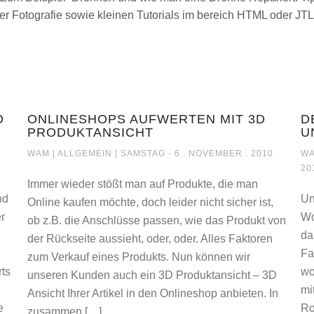
er Fotografie sowie kleinen Tutorials im bereich HTML oder JT
O
ONLINESHOPS AUFWERTEN MIT 3D
D
PRODUKTANSICHT
U
E DEMO GEHT WEITER!!
ONLINESHOPS AUFWERTEN MIT 3D PROD
WAM |
ALLGEMEIN
| SAMSTAG - 6 . NOVEMBER . 2010
WA
20
Immer wieder stößt man auf Produkte, die man
nd
Un
Online kaufen möchte, doch leider nicht sicher ist,
r
Wo
ob z.B. die Anschlüsse passen, wie das Produkt von
da
der Rückseite aussieht, oder, oder. Alles Faktoren
Fa
zum Verkauf eines Produkts. Nun können wir
rts
wo
unseren Kunden auch ein 3D Produktansicht – 3D
mi
Ansicht Ihrer Artikel in den Onlineshop anbieten. In
e
Ro
zusammen […]