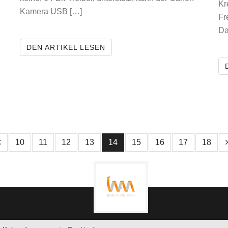
Kr
Kamera USB […]
Fr
Da
 DER HYPE ÜBER VORHANDENES
CANON KAMERAS OHNE WIA TR
DEN ARTIKEL LESEN
e Seite
1 Seite Zurück
10
11
12
13
14
15
16
17
18