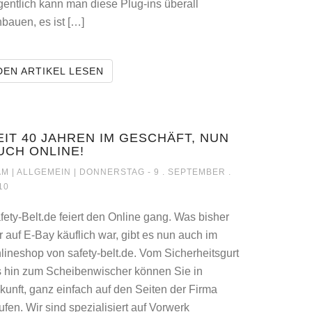
gentlich kann man diese Plug-ins überall
nbauen, es ist […]
OP SEIN.
DIE BESTEN JQUERY PLUGIN VON FL
DEN ARTIKEL LESEN
EIT 40 JAHREN IM GESCHÄFT, NUN
UCH ONLINE!
GER DER WOCHE
SEIT 40 JAHREN IM GESCHÄFT, NUN AUCH ONLINE!
M |
ALLGEMEIN
| DONNERSTAG - 9 . SEPTEMBER .
10
fety-Belt.de feiert den Online gang. Was bisher
r auf E-Bay käuflich war, gibt es nun auch im
lineshop von safety-belt.de. Vom Sicherheitsgurt
s hin zum Scheibenwischer können Sie in
kunft, ganz einfach auf den Seiten der Firma
ufen. Wir sind spezialisiert auf Vorwerk