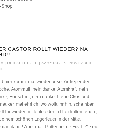
L-Shop.
ER CASTOR ROLLT WIEDER? NA
ND!!
UKTANSICHT
DER CASTOR ROLLT WIEDER? NA UND!!
M |
DER AUFREGER
| SAMSTAG - 6 . NOVEMBER .
10
d hier kommt mal wieder unser Aufreger der
che. Atommüll, nein danke, Atomkraft, nein
nke, Fortschritt, nein danke. Liebe Ökos und
natiker, mal ehrlich, wo wollt Ihr hin, scheinbar
llt Ihr wieder in Höhle oder in Holzhütten leben ,
t einem schönen Lagerfeuer in der Mitte.
mantik pur! Aber mal „Butter bei de Fische“, seid