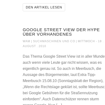
DIE NEUEN SOCIAL-MED
DEN ARTIKEL LESEN
GOOGLE STREET VIEW DER HYPE
ÜBER VORHANDENES
GOOGLE STREET 
WAM |
SUCHMASCHINEN UND CO
| MITTWOCH - 18 .
AUGUST . 2010
Das Thema Google Street View ist in aller Munde
auch wenn viele Leute gar nicht wissen, was es
eigentlich genau ist. So auch in Meerbusch, die
Aussage des Bürgermeister, laut Extra-Tipp-
Meerbusch 15.08.10 (Sonntagsblatt der Region),
„Wenn die Rechtslage geklärt ist, sollte Meerbus
bei Google Gebühren für die Straßennutzung
einfordern“. Auch Datenschützer rennen sturm