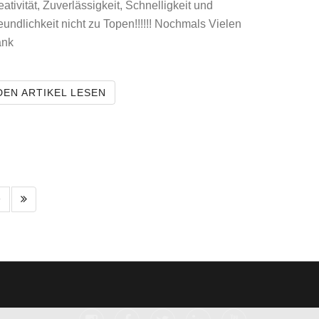
eativität, Zuverlässigkeit, Schnelligkeit und
eundlichkeit nicht zu Topen!!!!!! Nochmals Vielen
nk
EIBER AUSLESEN.
ZEEPTER SPORTS BEURTEILT WEBAGE
DEN ARTIKEL LESEN
1 Seite vor
Letzte Seite