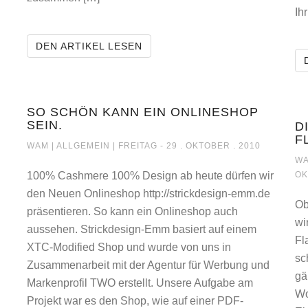
Ih
ONLINESHOPS AUFWERTEN MI
DEN ARTIKEL LESEN
ER DIE DEMO GEHT WEITER!!
SO SCHÖN KANN EIN ONLINESHOP
SEIN.
D
F
SO SCHÖN KANN EIN ONLINESHOP SEIN.
WAM |
ALLGEMEIN
| FREITAG - 29 . OKTOBER . 2010
WA
100% Cashmere 100% Design ab heute dürfen wir
OK
den Neuen Onlineshop http://strickdesign-emm.de
Ob
präsentieren. So kann ein Onlineshop auch
wi
aussehen. Strickdesign-Emm basiert auf einem
Fl
XTC-Modified Shop und wurde von uns in
sc
Zusammenarbeit mit der Agentur für Werbung und
gä
Markenprofil TWO erstellt. Unsere Aufgabe am
Wo
Projekt war es den Shop, wie auf einer PDF-