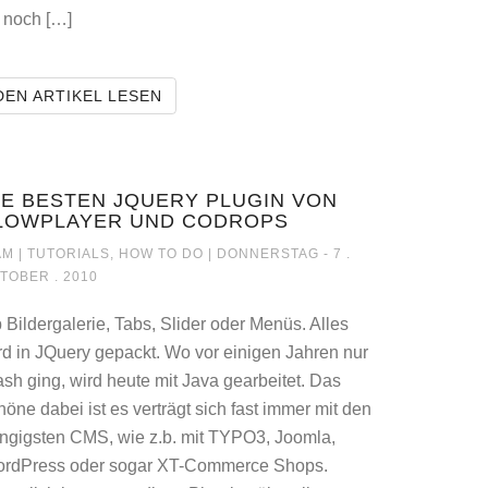
r noch […]
T 3D PRODUKTANSICHT
DER CASTOR ROLLT WIEDER? NA UND!
DEN ARTIKEL LESEN
IE BESTEN JQUERY PLUGIN VON
LOWPLAYER UND CODROPS
DIE BESTEN JQUERY PLUGIN VON F
M |
TUTORIALS, HOW TO DO
| DONNERSTAG - 7 .
TOBER . 2010
 Bildergalerie, Tabs, Slider oder Menüs. Alles
rd in JQuery gepackt. Wo vor einigen Jahren nur
ash ging, wird heute mit Java gearbeitet. Das
höne dabei ist es verträgt sich fast immer mit den
ngigsten CMS, wie z.b. mit TYPO3, Joomla,
rdPress oder sogar XT-Commerce Shops.