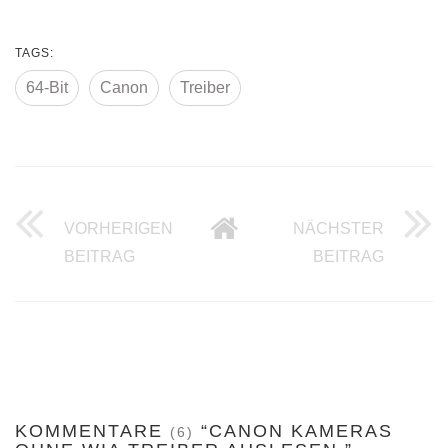
TAGS:
64-Bit
Canon
Treiber
VORHERIGEN
NÄCHSTER
DAS BLÜHENDE ATELIER FEIERT RELA
SEIT 40
BEITRAG
BEITRAG
KOMMENTARE
“CANON KAMERAS
(6)