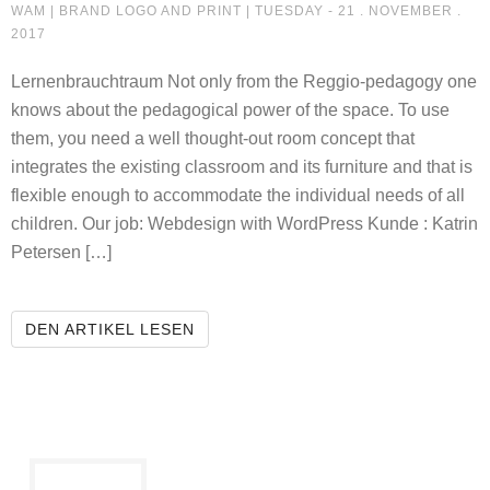
LEARNING NEEDS SPACE
WAM |
BRAND LOGO AND PRINT
| TUESDAY - 21 . NOVEMBER .
2017
Lernenbrauchtraum Not only from the Reggio-pedagogy one
knows about the pedagogical power of the space. To use
them, you need a well thought-out room concept that
integrates the existing classroom and its furniture and that is
flexible enough to accommodate the individual needs of all
children. Our job: Webdesign with WordPress Kunde : Katrin
Petersen […]
LEARNING NEEDS SPACE
DEN ARTIKEL LESEN