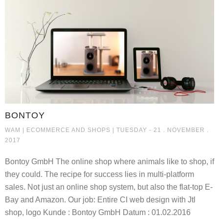
BONTOY
BONTOY
WAM |
ECOMMERCE AND SHOPS
| TUESDAY - 21 . NOVEMBER .
2017
Bontoy GmbH The online shop where animals like to shop, if
they could. The recipe for success lies in multi-platform
sales. Not just an online shop system, but also the flat-top E-
Bay and Amazon. Our job: Entire CI web design with Jtl
shop, logo Kunde : Bontoy GmbH Datum : 01.02.2016