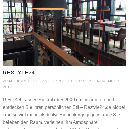
RESTYLE24
RESTYLE24
WAM |
BRAND LOGO AND PRINT
| TUESDAY - 21 . NOVEMBER .
2017
Reytle24 Lassen Sie auf über 2000 qm inspirieren und
entdecken Sie Ihren persönlichen Stil – Restyle24.de Möbel
sind so viel mehr, als bloße Einrichtungsgegenstände.Sie
beleben den Raum, verleihen ihm Atmosphäre,