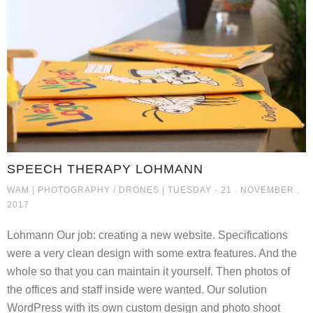
SPEECH THERAPY LOHMANN
SPEECH THERAPY LOHMANN
WAM |
PHOTOGRAPHY / DRONES
| TUESDAY - 21 . NOVEMBER .
2017
Lohmann Our job: creating a new website. Specifications
were a very clean design with some extra features. And the
whole so that you can maintain it yourself. Then photos of
the offices and staff inside were wanted. Our solution
WordPress with its own custom design and photo shoot