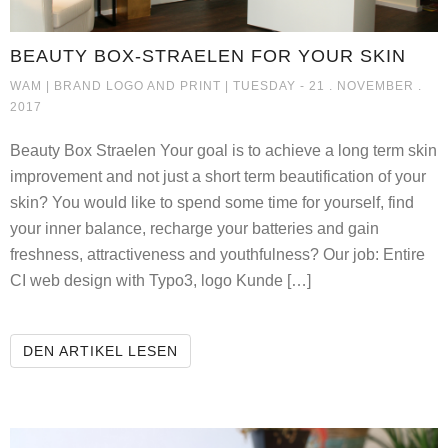
BEAUTY BOX-STRAELEN FOR YOUR SKIN
BEAUTY BOX-STRAELEN FOR YO
WAM |
BRAND LOGO AND PRINT
| TUESDAY - 21 . NOVEMBER .
2017
Beauty Box Straelen Your goal is to achieve a long term skin
improvement and not just a short term beautification of your
skin? You would like to spend some time for yourself, find
your inner balance, recharge your batteries and gain
freshness, attractiveness and youthfulness? Our job: Entire
CI web design with Typo3, logo Kunde […]
BEAUTY BOX-STRAELEN FOR YOUR
DEN ARTIKEL LESEN