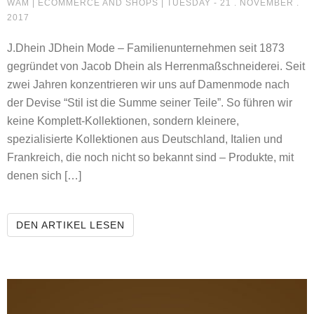
JDHEIN
WAM |
ECOMMERCE AND SHOPS
| TUESDAY - 21 . NOVEMBER .
2017
J.Dhein JDhein Mode – Familienunternehmen seit 1873
gegründet von Jacob Dhein als Herrenmaßschneiderei. Seit
zwei Jahren konzentrieren wir uns auf Damenmode nach
der Devise “Stil ist die Summe seiner Teile”. So führen wir
keine Komplett-Kollektionen, sondern kleinere,
spezialisierte Kollektionen aus Deutschland, Italien und
Frankreich, die noch nicht so bekannt sind – Produkte, mit
denen sich […]
JDHEIN
DEN ARTIKEL LESEN