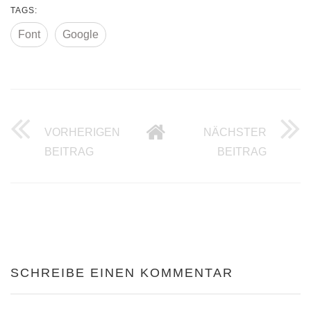
TAGS:
Font
Google
VORHERIGEN
NÄCHSTER
APPLE MAIL RICHTIG AN PLESK SERVE
DAS PR
BEITRAG
BEITRAG
SCHREIBE EINEN KOMMENTAR