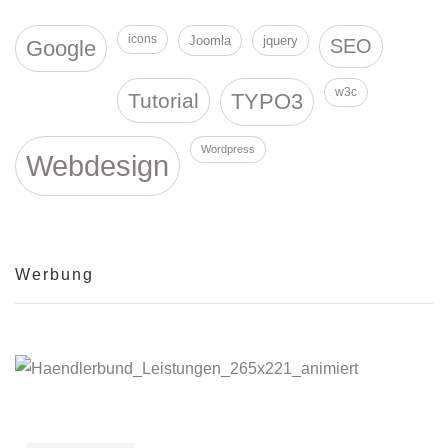
icons
Joomla
jquery
SEO
Google
w3c
Tutorial
TYPO3
Wordpress
Webdesign
Werbung