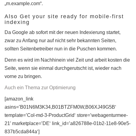
„m.example.com“.
Also Get your site ready for mobile-first
indexing
Da Google ab sofort mit der neuen Indexierung startet,
zwar zu Anfang nur auf nicht sehr bekannten Seiten,
sollten Seitenbetreiber nun in die Puschen kommen.
Denn es wird im Nachhinein viel Zeit und arbeit kosten die
Seite, wenn sie einmal durchgerutscht ist, wieder nach
vorne zu bringen.
Auch ein Thema zur Optimierung
[amazon_link
asins=’B01N6M3K34,B01BTZFM0W,B06XJ49G5B‘
template=’Col-md-3-ProductGrid‘ store=’webagenturmee-
21′ marketplace=’DE‘ link_id=’a826788e-01b2-11e8-90e5-
837b5cda844a‘]