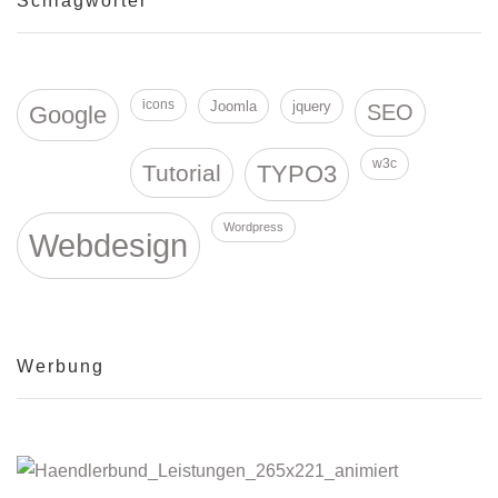
Schlagwörter
icons
Joomla
jquery
SEO
Google
w3c
Tutorial
TYPO3
Wordpress
Webdesign
Werbung