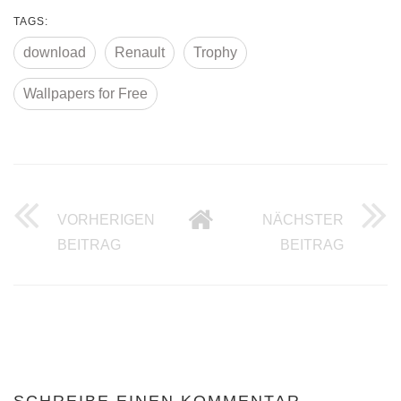
TAGS:
download
Renault
Trophy
Wallpapers for Free
VORHERIGEN
NÄCHSTER
40 BRAUCHBARE WORDPRESS THEME
50 SUP
BEITRAG
BEITRAG