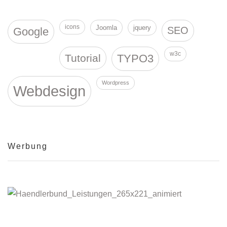
icons
Joomla
jquery
SEO
Google
w3c
Tutorial
TYPO3
Wordpress
Webdesign
Werbung