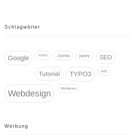
Schlagwörter
icons
Joomla
jquery
SEO
Google
w3c
Tutorial
TYPO3
Wordpress
Webdesign
Werbung