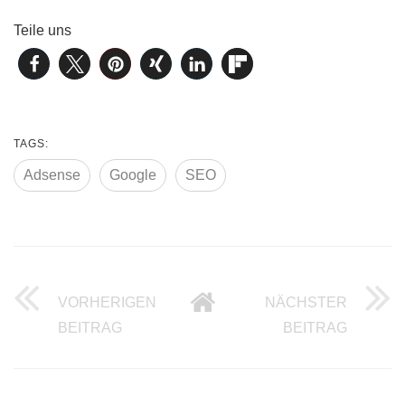
Teile uns
TAGS:
Adsense
Google
SEO
VORHERIGEN
NÄCHSTER
BING ALS BETA ONLINE
SEO UR
BEITRAG
BEITRAG