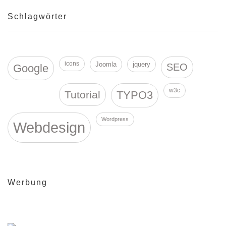
Schlagwörter
icons
Joomla
jquery
SEO
Google
w3c
Tutorial
TYPO3
Wordpress
Webdesign
Werbung