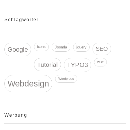
Schlagwörter
icons
Joomla
jquery
SEO
Google
w3c
Tutorial
TYPO3
Wordpress
Webdesign
Werbung