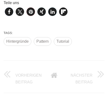
Teile uns
TAGS:
Hintergründe
Pattern
Tutorial
VORHERIGEN
NÄCHSTER
15 EINFACHE JQUERY TUTORIALS
20 EIN
BEITRAG
BEITRAG