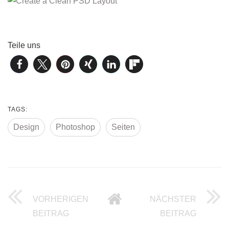
Teile uns
TAGS:
Design
Photoshop
Seiten
VORHERIGEN
NÄCHSTER
UND WIEDER WAS FÜR DEN DESKTOP
30 BEI
BEITRAG
BEITRAG