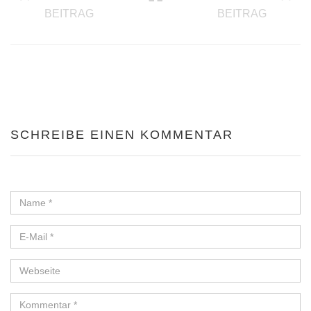
HIER ENTSTEHT EINE WEBSEITE MAL A
25 BEI
BEITRAG
BEITRAG
SCHREIBE EINEN KOMMENTAR