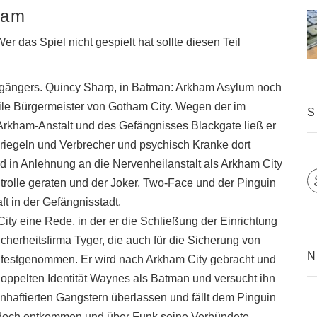
ham
das Spiel nicht gespielt hat sollte diesen Teil
rgängers. Quincy Sharp, in Batman: Arkham Asylum noch
eile Bürgermeister von Gotham City. Wegen der im
S
 Arkham-Anstalt und des Gefängnisses Blackgate ließ er
abriegeln und Verbrecher und psychisch Kranke dort
ird in Anlehnung an die Nervenheilanstalt als Arkham City
ntrolle geraten und der Joker, Two-Face und der Pinguin
t in der Gefängnisstadt.
ty eine Rede, in der er die Schließung der Einrichtung
Sicherheitsfirma Tyger, die auch für die Sicherung von
N
d festgenommen. Er wird nach Arkham City gebracht und
oppelten Identität Waynes als Batman und versucht ihn
inhaftierten Gangstern überlassen und fällt dem Pinguin
edoch entkommen und über Funk seine Verbündete