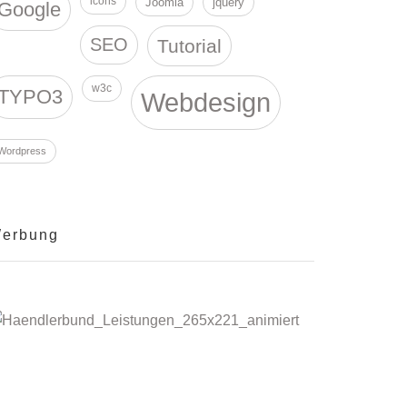
icons
Joomla
jquery
Google
SEO
Tutorial
w3c
TYPO3
Webdesign
Wordpress
erbung