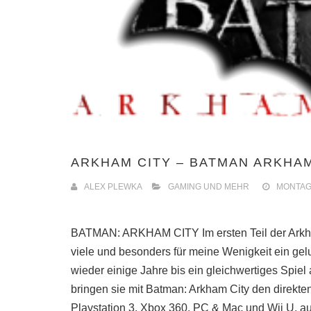
ARKHAM CITY – BATMAN ARKHAM 
ALEX PLEWKA
GAMING UND MEHR
MONTAG -
BATMAN: ARKHAM CITY Im ersten Teil der Arkha
viele und besonders für meine Wenigkeit ein ge
wieder einige Jahre bis ein gleichwertiges Spi
bringen sie mit Batman: Arkham City den direkte
Playstation 3, Xbox 360, PC & Mac und Wii U, au