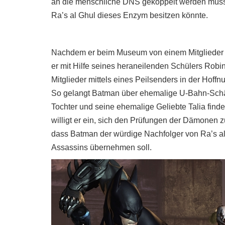
an die menschliche DNS gekoppelt werden müsst
Ra’s al Ghul dieses Enzym besitzen könnte.
Nachdem er beim Museum von einem Mitglieder v
er mit Hilfe seines heraneilenden Schülers Robin
Mitglieder mittels eines Peilsenders in der Hoffnu
So gelangt Batman über ehemalige U-Bahn-Schäch
Tochter und seine ehemalige Geliebte Talia find
willigt er ein, sich den Prüfungen der Dämonen
dass Batman der würdige Nachfolger von Ra’s al 
Assassins übernehmen soll.