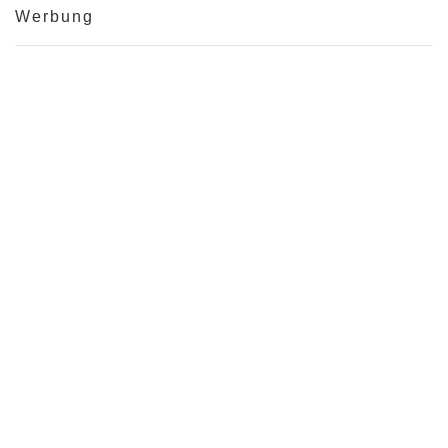
Werbung
© 2005 - 2026 Webagentur-Meerbusch
HANDMADE WORDPRESS THEME BY WAM WITH
MANY
Impressum /
Datenschutz /