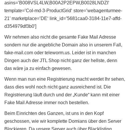
asins=’B008VSL4LW,B00A2P2EPW,B0028LNDZI‘
template=’Col-md-3-ProductGrid‘ store=’webagenturmee-
21′ marketplace=’DE‘ link_id=’5681caa0-3184-11e7-affd-
d354979df3b0′]
Wir nehmen also nicht die gesamte Fake Mail Adresse
sondern nur die angebliche Domain also in unserem Fall,
fake-mail.com oder teleworm.us. Leider ist in manchen
Dingen auch der JTL Shop nicht ganz der hellste, denn
das wäre ja zu einfach gewesen.
Wenn man nun eine Registrierung macht werdet Ihr sehen,
dass dies wohl noch nicht ganz ausreichend ist. Die
Registrierung läuft durch und der „Kunde“ kann mit einer
Fake Mail Adresse immer noch bestellen.
Beim Einrichten des Ganzen, ist uns in den Kopf
geschossen, wie wir komplette Domians über den Server
Blockieren. Da unsere Server auch über Blacklisting