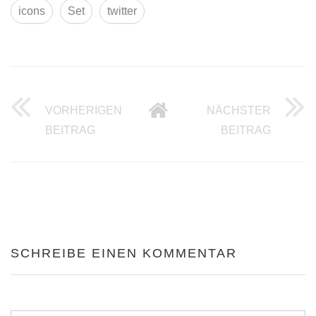
icons
Set
twitter
VORHERIGEN
NÄCHSTER
TOP 10 DER FUNKTIONS WUNSCHLIST
NEPPER
BEITRAG
BEITRAG
SCHREIBE EINEN KOMMENTAR