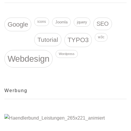
icons
Joomla
jquery
SEO
Google
w3c
Tutorial
TYPO3
Wordpress
Webdesign
Werbung