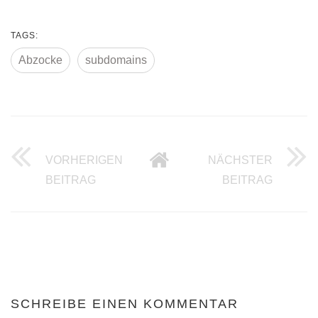
TAGS:
Abzocke
subdomains
VORHERIGEN
NÄCHSTER
FREIES TWITTER ICONS SET
SEHR N
BEITRAG
BEITRAG
SCHREIBE EINEN KOMMENTAR