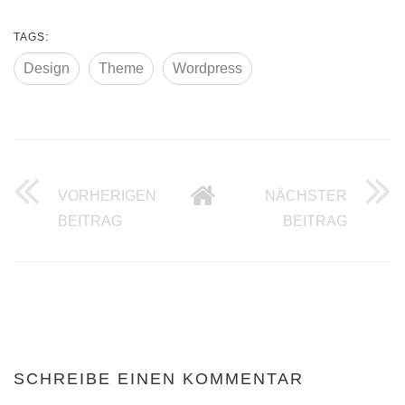
TAGS:
Design
Theme
Wordpress
VORHERIGEN
NÄCHSTER
ABMAHN WELLE AN HANDWERKSBETR
W3C UN
BEITRAG
BEITRAG
SCHREIBE EINEN KOMMENTAR