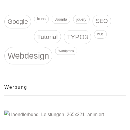
icons
Joomla
jquery
SEO
Google
w3c
Tutorial
TYPO3
Wordpress
Webdesign
Werbung