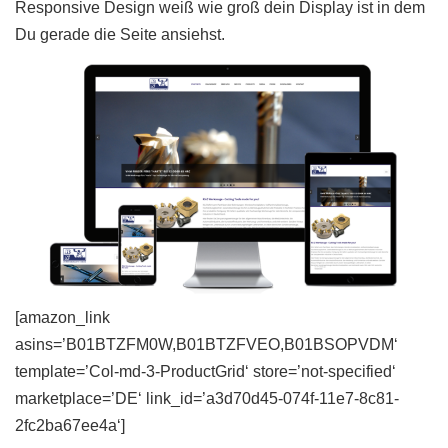
Responsive Design weiß wie groß dein Display ist in dem
Du gerade die Seite ansiehst.
[amazon_link
asins=’B01BTZFM0W,B01BTZFVEO,B01BSOPVDM‘
template=’Col-md-3-ProductGrid‘ store=’not-specified‘
marketplace=’DE‘ link_id=’a3d70d45-074f-11e7-8c81-
2fc2ba67ee4a‘]