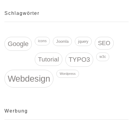
Schlagwörter
icons
Joomla
jquery
SEO
Google
w3c
Tutorial
TYPO3
Wordpress
Webdesign
Werbung