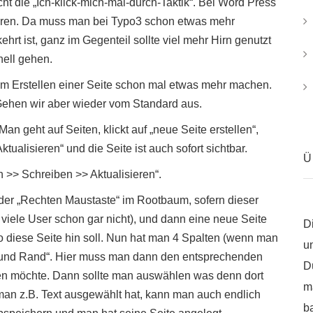
icht die „Ich-klick-mich-mal-durch-Taktik“. Bei Word Press
aren. Da muss man bei Typo3 schon etwas mehr
rt ist, ganz im Gegenteil sollte viel mehr Hirn genutzt
ell gehen.
m Erstellen einer Seite schon mal etwas mehr machen.
 Gehen wir aber wieder vom Standard aus.
Man geht auf Seiten, klickt auf „neue Seite erstellen“,
Aktualisieren“ und die Seite ist auch sofort sichtbar.
Ü
n >> Schreiben >> Aktualisieren“.
 der „Rechten Maustaste“ im Rootbaum, sofern dieser
n viele User schon gar nicht), und dann eine neue Seite
D
diese Seite hin soll. Nun hat man 4 Spalten (wenn man
u
hts und Rand“. Hier muss man dann den entsprechenden
D
en möchte. Dann sollte man auswählen was denn dort
m
n man z.B. Text ausgewählt hat, kann man auch endlich
b