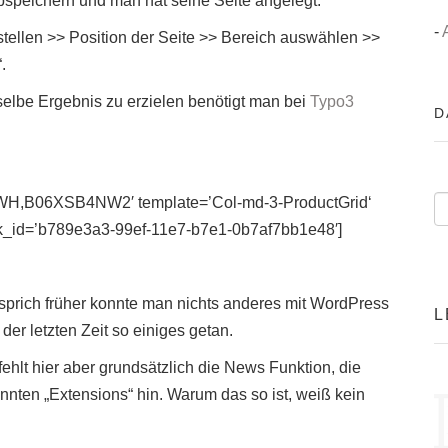
speichern und man hat seine Seite angelegt.
-
tellen >> Position der Seite >> Bereich auswählen >>
.
selbe Ergebnis zu erzielen benötigt man bei
Typo3
D
H,B06XSB4NW2′ template=’Col-md-3-ProductGrid‘
nk_id=’b789e3a3-99ef-11e7-b7e1-0b7af7bb1e48′]
 sprich früher konnte man nichts anderes mit WordPress
L
er letzten Zeit so einiges getan.
fehlt hier aber grundsätzlich die News Funktion, die
nnten „Extensions“ hin. Warum das so ist, weiß kein