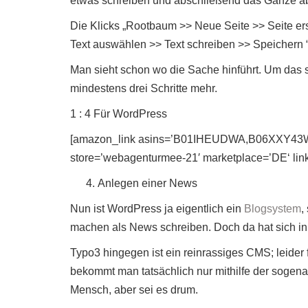
etwas schreiben und abschließend das Ganze ab
Die Klicks „Rootbaum >> Neue Seite >> Seite ers
Text auswählen >> Text schreiben >> Speichern “
Man sieht schon wo die Sache hinführt. Um das 
mindestens drei Schritte mehr.
1 : 4 Für WordPress
[amazon_link asins=’B01IHEUDWA,B06XXY43W
store=’webagenturmee-21′ marketplace=’DE‘ li
Anlegen einer News
Nun ist WordPress ja eigentlich ein
Blogsystem
,
machen als News schreiben. Doch da hat sich in d
Typo3 hingegen ist ein reinrassiges CMS; leider 
bekommt man tatsächlich nur mithilfe der sogena
Mensch, aber sei es drum.