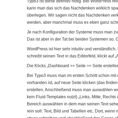
Typo3 ist diese definitiv nötig. Bei WordPress re
kann man das sich das Nachdenken wirklich sp
überlegen. Wir sagen nicht das Nachdenken verkeh
werden, aber manchmal muss es eben ganz schn
Je nach Konfiguration der Systeme muss man zu
Das ist aber in der Tat bei beiden Systemen so.
WordPress ist hier sehr intuitiv und verständlich. 
schreibt seinen Text in das Editorfeld, klickt auf „
Die Klicks „Dashboard >> Seite >> Seite erstelle
Bei Typo3 muss man im ersten Schritt schon mit
vorhanden ist, auf neue Seite klicken (das finde
erstellen. Anschließend muss man auswählen wo 
kein Fluid-Templates nutzt) „Links, Mitte, Rec
Bereich auswählen in dem man seinen Text seh
rein soll: Text, Bild und Tabellen etc. Dort, wen